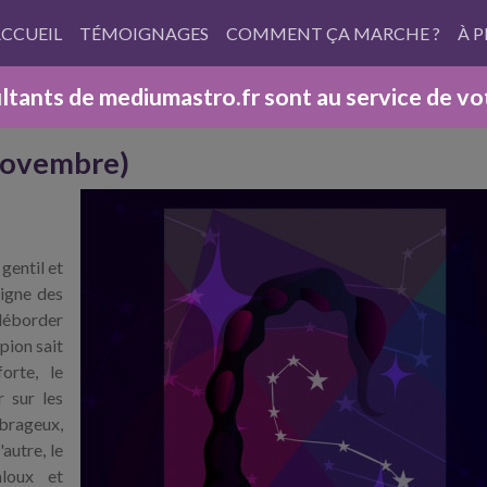
CCUEIL
TÉMOIGNAGES
COMMENT ÇA MARCHE ?
À 
tants de mediumastro.fr sont au service de votr
 novembre)
 gentil et
signe des
 déborder
pion sait
orte, le
 sur les
mbrageux,
autre, le
aloux et