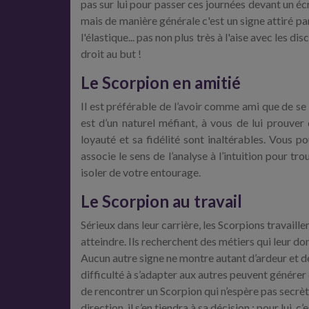
pas sur lui pour passer ces journées devant un écr
mais de manière générale c'est un signe attiré par
l'élastique... pas non plus très à l'aise avec les d
droit au but !
Le Scorpion en amitié
Il est préférable de l’avoir comme ami que de se 
est d’un naturel méfiant, à vous de lui prouver 
loyauté et sa fidélité sont inaltérables. Vous p
associe le sens de l’analyse à l’intuition pour tr
isoler de votre entourage.
Le Scorpion au travail
Sérieux dans leur carrière, les Scorpions travaill
atteindre. Ils recherchent des métiers qui leur do
Aucun autre signe ne montre autant d’ardeur et de
difficulté à s’adapter aux autres peuvent générer 
de rencontrer un Scorpion qui n’espère pas secrè
direction, il s’en tiendra à sa décision : pour lui, c’