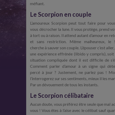
méfiant.
Le Scorpion en couple
L’amoureux Scorpion peut tout faire pour vous
vous décrocher la lune. Il vous protège, prend vot
à tort ou à raison. Il attend autant d’amour en ret
et sans restriction. Même malheureux, le 
cherche à sauver son couple. L’épouser c’est aller,
une expérience effrénée (libido y compris), soit
situation compliquée dont il est difficile de s’
Comment parler d’amour à un signe qui déte
percé à jour ? Justement, ne parlez pas ! Mo
l’interrogerez sur ses sentiments, mieux il les man
Par un dévouement de tous les instants.
Le Scorpion célibataire
Aucun doute, vous préférez être seule que mal ac
vous ! Vous êtes à l’aise avec le célibat sauf qu