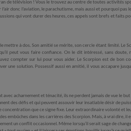
an de télévision ! Vous le trouvez au centre de toutes activités spo
 l'air donc l'aviation, le parachutisme, mais aussi et pourquoi pas l
iscussions qui vont durer des heures, ces appels sont brefs et faits po
le mettre à dos. Son amitié se mérite, son cercle étant limité. Le S
qu’il peut vous faire confiance. On le dit intéressé, sans doute, 
ouvez compter sur lui pour vous aider. Le Scorpion est de bon cons
ouver une solution. Possessif aussi en amitié, il vous accapare jusq
ent avec acharnement et ténacité, ils ne perdent jamais de vue le but
nnent des défis et qui peuvent assouvir leur insatiable désir de puis
 concentration que ce signe fixe. Leur extraordinaire volonté et le
des embûches dans les carrières des Scorpion. Mais, à vrai dire, il e
tement un conflit occasionnel. Même lorsqu’il serait sage de chang
est « tout ou rien » et il laissera ses émotions bouillir jusqu’à ce qu’el