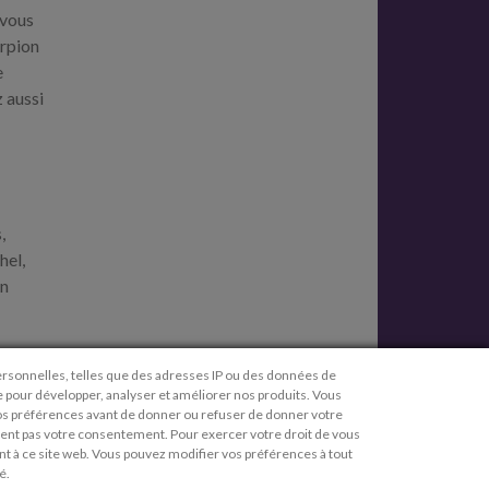
 vous
orpion
e
z aussi
,
hel,
in
personnelles, telles que des adresses IP ou des données de
Mentions légales
ue pour développer, analyser et améliorer nos produits. Vous
os préférences avant de donner ou refuser de donner votre
Conditions d'utilisation
dent pas votre consentement. Pour exercer votre droit de vous
nt à ce site web. Vous pouvez modifier vos préférences à tout
Politique de confidentialité
é.
Données de l'entreprise