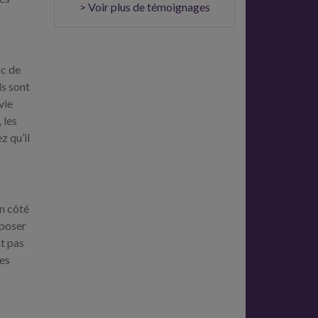
> Voir plus de témoignages
nc de
ls sont
vie
 les
z qu’il
n côté
mposer
nt pas
ses