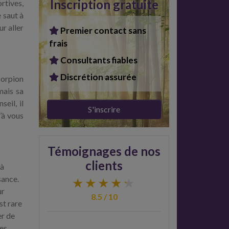
Inscription gratuite
rtives,
e saut à
ur aller
Premier contact sans
frais
Consultants fiables
Discrétion assurée
corpion
mais sa
eil, il
S'inscrire
u’à vous
Témoignages de nos
clients
 à
sance.
ur
8.5 / 10
st rare
er de
les