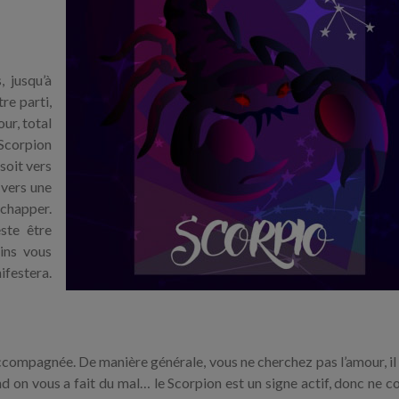
, jusqu’à
re parti,
our, total
Scorpion
 soit vers
 vers une
échapper.
ste être
ins vous
ifestera.
compagnée. De manière générale, vous ne cherchez pas l’amour, il 
and on vous a fait du mal… le Scorpion est un signe actif, donc ne 