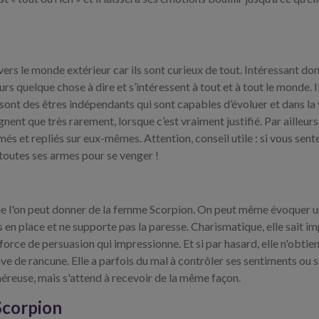
rs le monde extérieur car ils sont curieux de tout. Intéressant do
rs quelque chose à dire et s’intéressent à tout et à tout le monde. I
ont des êtres indépendants qui sont capables d’évoluer et dans la 
nent que très rarement, lorsque c’est vraiment justifié. Par ailleurs,
et repliés sur eux-mêmes. Attention, conseil utile : si vous sente
de toutes ses armes pour se venger !
 que l'on peut donner de la femme Scorpion. On peut même évoquer u
s en place et ne supporte pas la paresse. Charismatique, elle sait i
e force de persuasion qui impressionne. Et si par hasard, elle n'obtie
ve de rancune. Elle a parfois du mal à contrôler ses sentiments ou 
éreuse, mais s'attend à recevoir de la même façon.
Scorpion