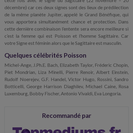
cette fois avec le signe du Sagittaire (22 novembre – 20
décembre) car ces deux signes sont des lieux de prédilection
de la même planète Jupiter, appelé le Grand Bénéfique, qui
vous apportera simultanément chance et protection. Dans
cette dernière combinaison l’entente sera encore meilleure si
c’est la femme qui est Poisson et l’homme Sagittaire. Car
votre Signe est féminin alors que le Sagittaire est masculin.
Quelques célébrités Poisson
Michel-Ange, J.Ph.E. Bach, Elizabeth Taylor, Fréderic Chopin,
Piet Mondrian, Liza Minelli, Pierre Renoir, Albert Einstein,
Rudolf Noerejev, G.F. Handel, Victor Hugo, Rossini, Sandro
Botticelli, George Harrison Diaghilev, Michael Caine, Rosa
Luxemburg, Bobby Fischer, Antonio Vivaldi, Eva Longoria.
Recommandé par