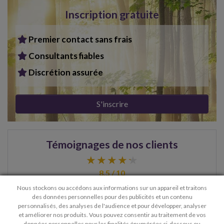
Inscription gratuite
Premier contact sans frais
Consultants fiables
Discrétion assurée
S'inscrire
Témoignages de nos clients
8.5 / 10
Nous stockons ou accédons aux informations sur un appareil et traitons
des données personnelles pour des publicités et un contenu
personnalisés, des analyses de l'audience et pour développer, analyser
> Voir plus de témoignages
et améliorer nos produits. Vous pouvez consentir au traitement de vos
données personnelles pour les finalités énumérées ci-dessous ou