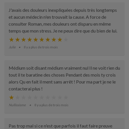
J'avais des douleurs inexpliquées depuis très longtemps
et aucun médecin n'en trouvait la cause. A force de
consulter Roman, mes douleurs ont disparu en même
temps que mon stress. Je ne peux dire que du bien de lui.
Julie
Il y a plus de trois mois
Médium soit disant médium vraiment nul Il ne voit rien du
tout il te baratine des choses Pendant des mois ty crois
alors Qu en fait il ment sans arrêt ! Pour ma part je ne le
contacterai plus !
Nullissisme
Il y a plus de trois mois
Pas trop mal si ce n'est que parfois il faut faire preuve