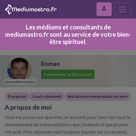
Les médiums et consultants de
mediumastro.fr sont au service de votre bien-
être spirituel.
Roman
Commencer la discussion
Conversation en cours
Energiseur
Coach relationnel
Spécialiste en interprétation de rêves
A propos de moi
Vous me posez une question, et aussitôt pour moi c'est tout le
cheminement de votre existence que j'entends et que je peux
retracer. Mes réponses sont toujours basées sur ce ressenti,