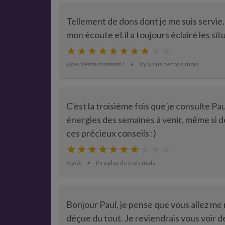
Tellement de dons dont je me suis servie. J
mon écoute et il a toujours éclairé les sit
Une cliente contente !
Il y a plus de trois mois
C'est la troisième fois que je consulte Pau
énergies des semaines à venir, même si d
ces précieux conseils :)
marie
Il y a plus de trois mois
Bonjour Paul, je pense que vous allez me rec
déçue du tout. Je reviendrais vous voir 