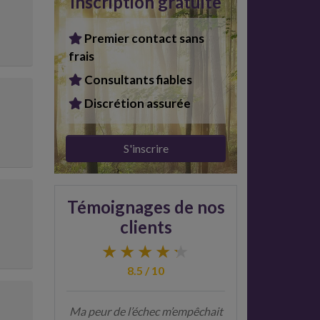
Inscription gratuite
Premier contact sans
frais
Consultants fiables
Discrétion assurée
S'inscrire
Témoignages de nos
clients
8.5 / 10
Ma peur de l’échec m’empêchait