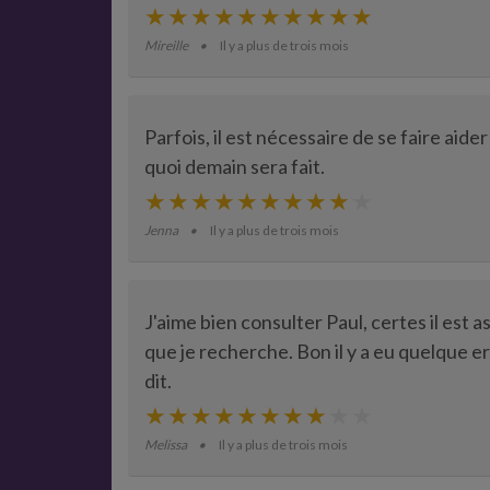
Mireille
Il y a plus de trois mois
Parfois, il est nécessaire de se faire aid
quoi demain sera fait.
Jenna
Il y a plus de trois mois
J'aime bien consulter Paul, certes il est
que je recherche. Bon il y a eu quelque e
dit.
Melissa
Il y a plus de trois mois