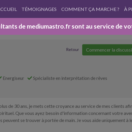
CCUEIL
TÉMOIGNAGES
COMMENT ÇA MARCHE ?
À 
tants de mediumastro.fr sont au service de votr
Commencer la discuss
Retour
Energiseur
Spécialiste en interprétation de rêves
 plus de 30 ans, je mets cette croyance au service de mes clients afi
re spirituel. Que vous ayez besoin d'information concernant votre ave
s peuvent se trouver à portée de main. Je vous aide uniquement à l