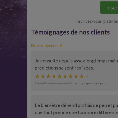
Insc
Inscrivez-vous gratuite
Témoignages de nos clients
Note moyenne: 9
Je consulte depuis assez longtemps maint
prédictions se sont réalisées.
Consultante de longue date
Il y a quelques jours
Le bien-être dépend parfois de peu et par
que tout prenne une tournure différente. En