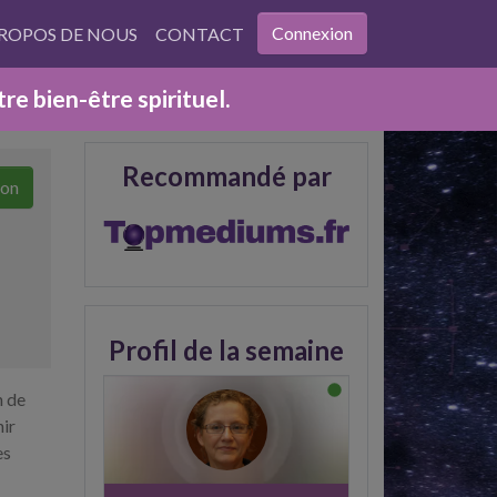
Connexion
PROPOS DE NOUS
CONTACT
e bien-être spirituel.
Recommandé par
ion
Profil de la semaine
n de
nir
es