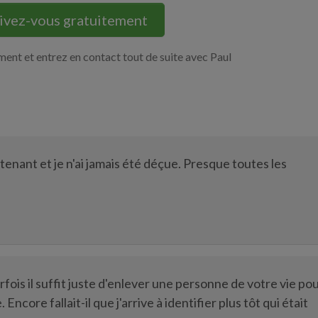
rivez-vous gratuitement
ment et entrez en contact tout de suite avec Paul
enant et je n'ai jamais été déçue. Presque toutes les
fois il suffit juste d'enlever une personne de votre vie po
core fallait-il que j'arrive à identifier plus tôt qui était