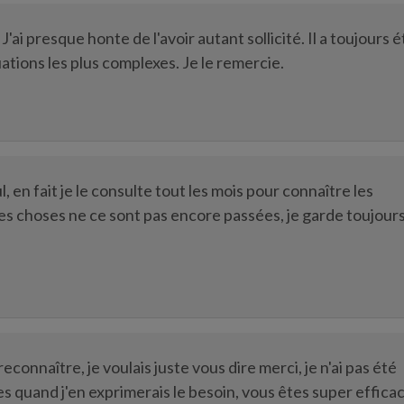
'ai presque honte de l'avoir autant sollicité. Il a toujours é
uations les plus complexes. Je le remercie.
l, en fait je le consulte tout les mois pour connaître les
es choses ne ce sont pas encore passées, je garde toujour
onnaître, je voulais juste vous dire merci, je n'ai pas été
des quand j'en exprimerais le besoin, vous êtes super effica