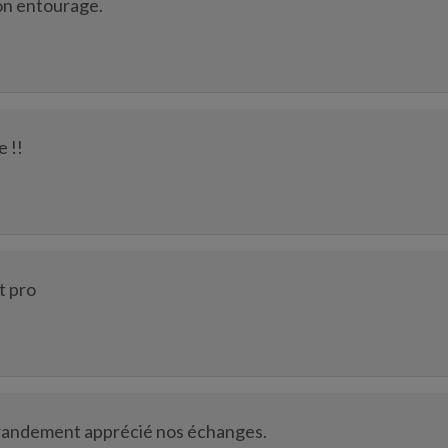
on entourage.
e !!
t pro
grandement apprécié nos échanges.